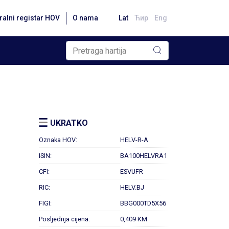
ralni registar HOV
O nama
Lat
Ћир
Eng
UKRATKO
Oznaka HOV:
HELV-R-A
ISIN:
BA100HELVRA1
CFI:
ESVUFR
RIC:
HELV.BJ
FIGI:
BBG000TD5X56
Posljednja cijena:
0,409 KM