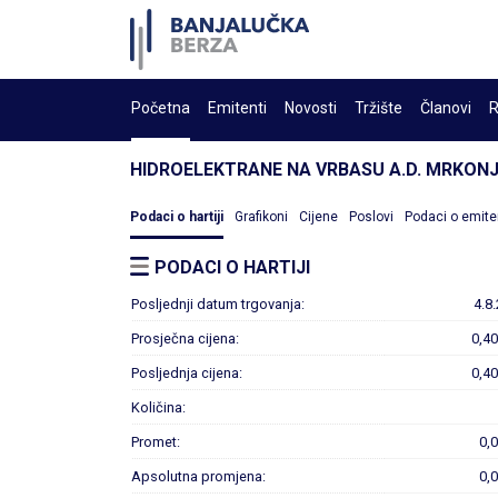
Početna
Emitenti
Novosti
Tržište
Članovi
R
HIDROELEKTRANE NA VRBASU A.D. MRKONJ
Podaci o hartiji
Grafikoni
Cijene
Poslovi
Podaci o emite
PODACI O HARTIJI
Posljednji datum trgovanja:
4.8
Prosječna cijena:
0,4
Posljednja cijena:
0,4
Količina:
Promet:
0,
Apsolutna promjena:
0,