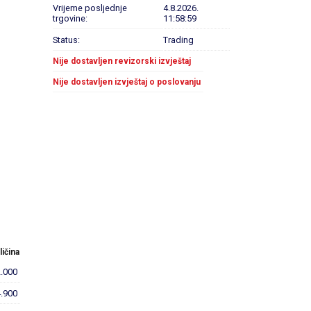
Vrijeme posljednje
4.8.2026.
trgovine:
11:58:59
Status:
Trading
Nije dostavljen revizorski izvještaj
Nije dostavljen izvještaj o poslovanju
ličina
2.000
4.900