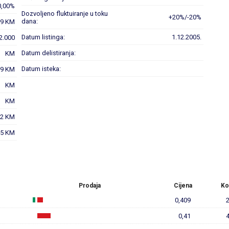
0,00%
Dozvoljeno fluktuiranje u toku
+20%/-20%
dana:
09 KM
Datum listinga:
1.12.2005.
 2.000
Datum delistiranja:
KM
Datum isteka:
09 KM
KM
KM
12 KM
35 KM
Prodaja
Cijena
Ko
0,409
0,41