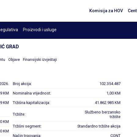
Komisija za HOV
Cent
egulativa
Proizvodi i usluge
IĆ GRAD
ntu
Objave
Finansijski izvještaji
.2026.
Broj akcija:
102.354.487
09 KM
Nominalna vrijednost:
1,00 KM
09 KM
Tržišna kapitalizacija:
41.862.985 KM
Službeno berzansko
Tržište:
tržište
00 KM
Tržišni segment:
Standardno tržište akcija
00 KM
Način trgovanja:
CONT