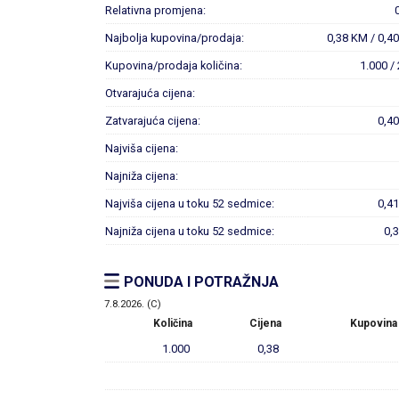
Relativna promjena:
Najbolja kupovina/prodaja:
0,38 KM / 0,4
Kupovina/prodaja količina:
1.000 /
Otvarajuća cijena:
Zatvarajuća cijena:
0,4
Najviša cijena:
Najniža cijena:
Najviša cijena u toku 52 sedmice:
0,4
Najniža cijena u toku 52 sedmice:
0,
PONUDA I POTRAŽNJA
7.8.2026. (C)
Količina
Cijena
Kupovina
1.000
0,38