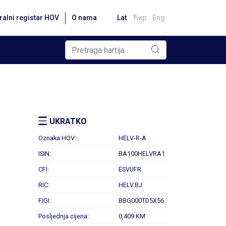
ralni registar HOV
O nama
Lat
Ћир
Eng
UKRATKO
Oznaka HOV:
HELV-R-A
ISIN:
BA100HELVRA1
CFI:
ESVUFR
RIC:
HELV.BJ
FIGI:
BBG000TD5X56
Posljednja cijena:
0,409 KM