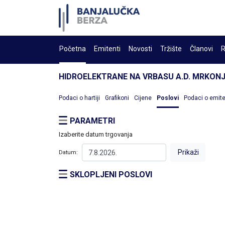
Početna
Emitenti
Novosti
Tržište
Članovi
R
HIDROELEKTRANE NA VRBASU A.D. MRKONJ
Podaci o hartiji
Grafikoni
Cijene
Poslovi
Podaci o emit
PARAMETRI
Izaberite datum trgovanja
Datum:
SKLOPLJENI POSLOVI