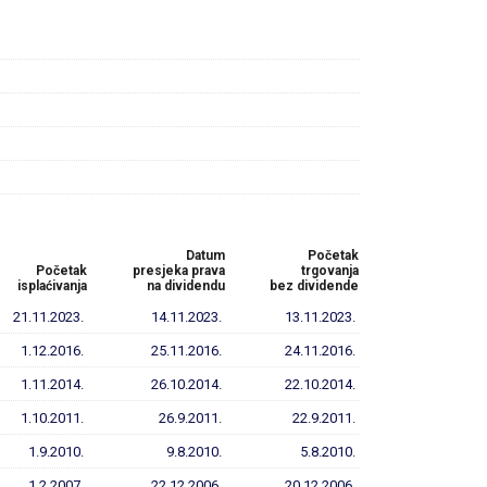
Datum
Početak
Početak
presjeka prava
trgovanja
isplaćivanja
na dividendu
bez dividende
21.11.2023.
14.11.2023.
13.11.2023.
1.12.2016.
25.11.2016.
24.11.2016.
1.11.2014.
26.10.2014.
22.10.2014.
1.10.2011.
26.9.2011.
22.9.2011.
1.9.2010.
9.8.2010.
5.8.2010.
1.2.2007.
22.12.2006.
20.12.2006.