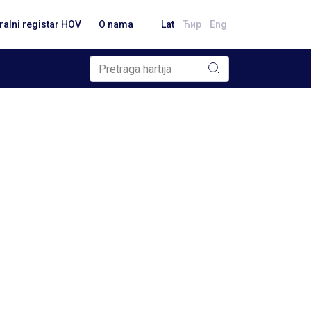
ralni registar HOV
O nama
Lat
Ћир
Eng