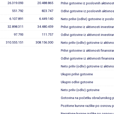
26.319.093
20.488.865
Prilivi gotovine iz poslovnih aktivnost
551.792
823.747
Odlivi gotovine iz poslovnih aktivnos
6.107.891
6.449.140
Neto prilivi (odlivi) gotovine iz posl
32.898.311
34.480.459
Prilivi gotovine iz aktivnosti investira
97.793
111.757
Odlivi gotovine iz aktivnost investira
310.555.151
308.156.300
Neto priliv (odliv) gotovine iz aktivno
Prilivi gotovine iz aktivnosti finansira
Odlivi gotovine iz aktivnosti finansir
Neto priliv (odliv) gotovine iz aktivno
Ukupni prilivi gotovine
Ukupni odlivi gotovine
Neto priliv (odliv) gotovine
Gotovina na početku obračunskog p
Pozitivne kursne razlike po osnovu 
Negativne kursne razlike po osnovu