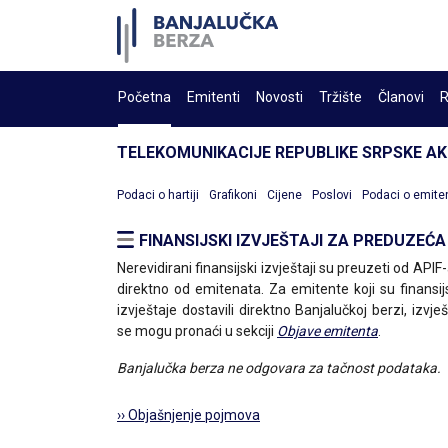
Početna
Emitenti
Novosti
Tržište
Članovi
R
TELEKOMUNIKACIJE REPUBLIKE SRPSKE A
Podaci o hartiji
Grafikoni
Cijene
Poslovi
Podaci o emite
FINANSIJSKI IZVJEŠTAJI ZA PREDUZEĆA
Nerevidirani finansijski izvještaji su preuzeti od APIF-a
direktno od emitenata. Za emitente koji su finansij
izvještaje dostavili direktno Banjalučkoj berzi, izvješ
se mogu pronaći u sekciji
Objave emitenta
.
Banjalučka berza ne odgovara za tačnost podataka.
›› Objašnjenje pojmova