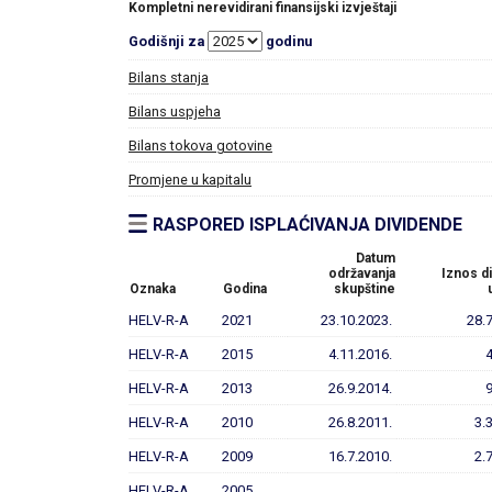
Kompletni nerevidirani finansijski izvještaji
Godišnji za
godinu
Bilans stanja
Bilans uspjeha
Bilans tokova gotovine
Promjene u kapitalu
RASPORED ISPLAĆIVANJA DIVIDENDE
Datum
održavanja
Iznos d
Oznaka
Godina
skupštine
HELV-R-A
2021
23.10.2023.
28.
HELV-R-A
2015
4.11.2016.
HELV-R-A
2013
26.9.2014.
HELV-R-A
2010
26.8.2011.
3.
HELV-R-A
2009
16.7.2010.
2.
HELV-R-A
2005