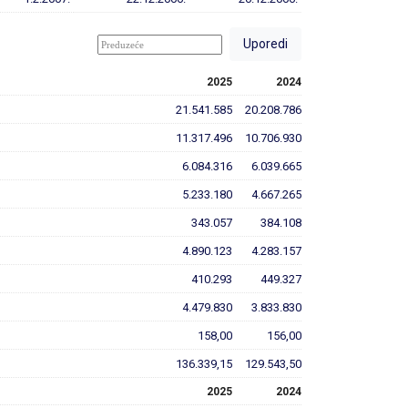
2025
2024
21.541.585
20.208.786
11.317.496
10.706.930
6.084.316
6.039.665
5.233.180
4.667.265
343.057
384.108
4.890.123
4.283.157
410.293
449.327
4.479.830
3.833.830
158,00
156,00
136.339,15
129.543,50
2025
2024