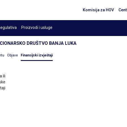
Komisija za HOV
Cent
egulativa
Proizvodi i usluge
KCIONARSKO DRUŠTVO BANJA LUKA
ntu
Objave
Finansijski izvještaji
 ili
ske
taji