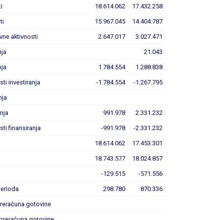
i
18.614.062
17.432.258
ti
15.967.045
14.404.787
ovne aktivnosti
2.647.017
3.027.471
nja
21.043
nja
1.784.554
1.288.838
sti investiranja
-1.784.554
-1.267.795
nja
anja
991.978
2.331.232
sti finansiranja
-991.978
-2.331.232
18.614.062
17.453.301
18.743.577
18.024.857
-129.515
-571.556
erioda
298.780
870.336
preračuna gotovine
 preračuna gotovine