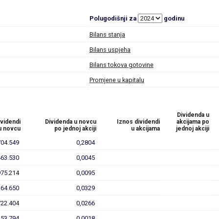
Polugodišnji za
godinu
Bilans stanja
Bilans uspjeha
Bilans tokova gotovine
Promjene u kapitalu
Dividenda u
ividendi
Dividenda u novcu
Iznos dividendi
akcijama po
u novcu
po jednoj akciji
u akcijama
jednoj akciji
704.549
0,2804
463.530
0,0045
975.214
0,0095
364.650
0,0329
722.404
0,0266
53.794
0,0018