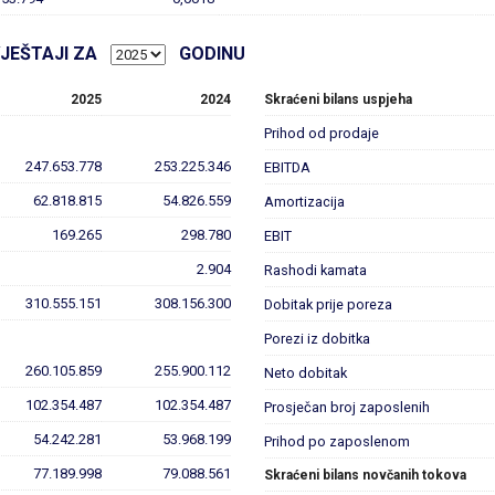
VJEŠTAJI ZA
GODINU
2025
2024
Skraćeni bilans uspjeha
Prihod od prodaje
247.653.778
253.225.346
EBITDA
62.818.815
54.826.559
Amortizacija
169.265
298.780
EBIT
2.904
Rashodi kamata
310.555.151
308.156.300
Dobitak prije poreza
Porezi iz dobitka
260.105.859
255.900.112
Neto dobitak
102.354.487
102.354.487
Prosječan broj zaposlenih
54.242.281
53.968.199
Prihod po zaposlenom
77.189.998
79.088.561
Skraćeni bilans novčanih tokova