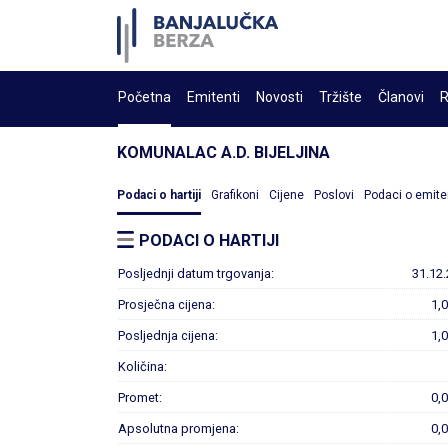
Početna
Emitenti
Novosti
Tržište
Članovi
R
KOMUNALAC A.D. BIJELJINA
Podaci o hartiji
Grafikoni
Cijene
Poslovi
Podaci o emite
PODACI O HARTIJI
Posljednji datum trgovanja:
31.12.
Prosječna cijena:
1,
Posljednja cijena:
1,
Količina:
Promet:
0,
Apsolutna promjena:
0,