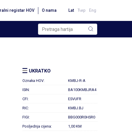
ralni registar HOV
O nama
Lat
Ћир
Eng
UKRATKO
Oznaka HOV:
KMBJ-R-A
ISIN:
BA100KMBJRA4
CFI:
ESVUFR
RIC:
KMBJ.BJ
FIGI:
BBG000R0HSR0
Posljednja cijena:
1,00 KM