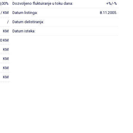
0,00%
Dozvoljeno fluktuiranje u toku dana:
+%/-%
 / KM
Datum listinga:
8.11.2005.
/
Datum delistiranja:
KM
Datum isteka:
00 KM
KM
KM
KM
KM