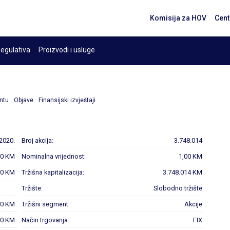
Komisija za HOV
Cent
egulativa
Proizvodi i usluge
ntu
Objave
Finansijski izvještaji
2020.
Broj akcija:
3.748.014
00 KM
Nominalna vrijednost:
1,00 KM
00 KM
Tržišna kapitalizacija:
3.748.014 KM
Tržište:
Slobodno tržište
00 KM
Tržišni segment:
Akcije
00 KM
Način trgovanja:
FIX