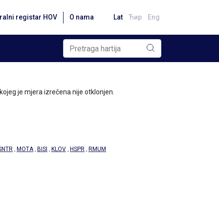
ralni registar HOV
O nama
Lat
Ћир
Eng
jeg je mjera izrečena nije otklonjen.
SNTR
MOTA
BISI
KLOV
HSPR
RMUM
,
,
,
,
,