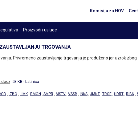
Komisija za HOV
Cent
egulativa
Proizvodi i usluge
 ZAUSTAVLJANJU TRGOVANJA
anja. Privremeno zaustavljanje trgovanja je produženo jer uzrok zbog ko
8.docx
53 KB
- Latinica
ROD
IZBO
LIMK
RMON
SMPR
MSTV
VSSB
INKS
JMNT
TRGE
HDRT
RIBN
,
,
,
,
,
,
,
,
,
,
,
,