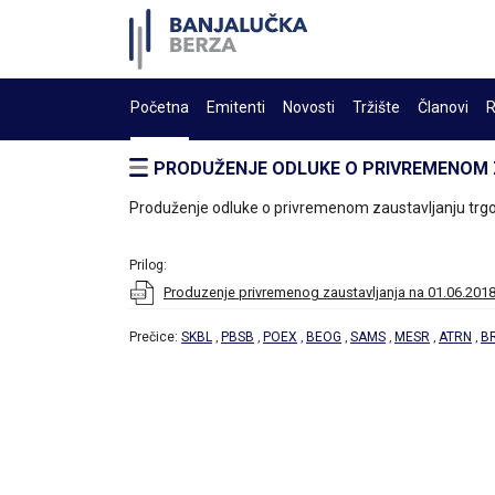
Početna
Emitenti
Novosti
Tržište
Članovi
R
PRODUŽENJE ODLUKE O PRIVREMENOM
Produženje odluke o privremenom zaustavljanju trgov
Prilog:
Produzenje privremenog zaustavljanja na 01.06.201
Prečice:
SKBL
PBSB
POEX
BEOG
SAMS
MESR
ATRN
B
,
,
,
,
,
,
,