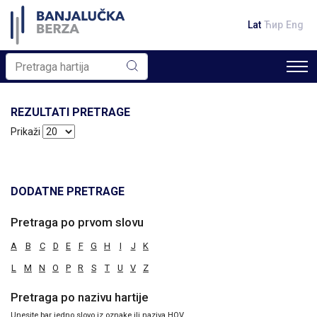
Lat
Ћир
Eng
REZULTATI PRETRAGE
Prikaži
DODATNE PRETRAGE
Pretraga po prvom slovu
A
B
C
D
E
F
G
H
I
J
K
L
M
N
O
P
R
S
T
U
V
Z
Pretraga po nazivu hartije
Unesite bar jedno slovo iz oznake ili naziva HOV.