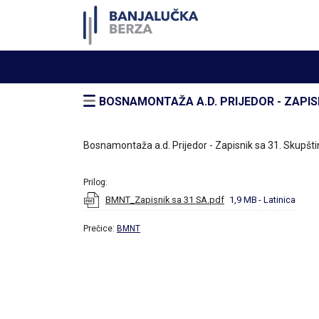
BOSNAMONTAŽA A.D. PRIJEDOR - ZAPIS
Bosnamontaža a.d. Prijedor - Zapisnik sa 31. Skupšt
Prilog:
BMNT_Zapisnik sa 31 SA.pdf
1,9 MB
- Latinica
Prečice:
BMNT