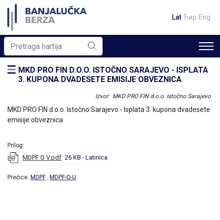
Lat
Ћир
Eng
MKD PRO FIN D.O.O. ISTOČNO SARAJEVO - ISPLATA
3. KUPONA DVADESETE EMISIJE OBVEZNICA
Izvor: MKD PRO FIN d.o.o. Istočno Sarajevo
MKD PRO FIN d.o.o. Istočno Sarajevo - Isplata 3. kupona dvadesete
emisije obveznica
Prilog:
MDPF O V.pdf
26 KB
- Latinica
Prečice:
MDPF
MDPF-O-U
,