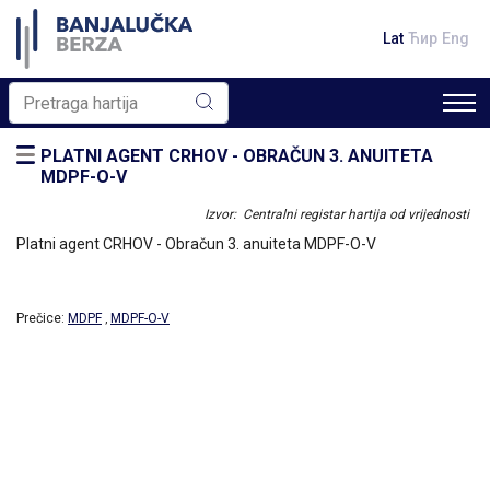
Lat
Ћир
Eng
PLATNI AGENT CRHOV - OBRAČUN 3. ANUITETA
MDPF-O-V
Izvor: Centralni registar hartija od vrijednosti
Platni agent CRHOV - Obračun 3. anuiteta MDPF-O-V
Prečice:
MDPF
MDPF-O-V
,