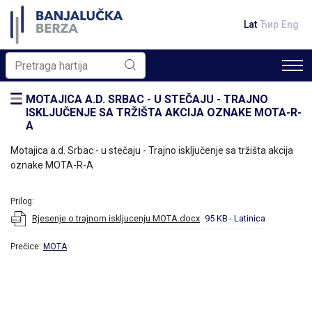
Lat
Ћир
Eng
MOTAJICA A.D. SRBAC - U STEČAJU - TRAJNO
ISKLJUČENJE SA TRŽIŠTA AKCIJA OZNAKE MOTA-R-
A
Motajica a.d. Srbac - u stečaju - Trajno isključenje sa tržišta akcija
oznake MOTA-R-A
Prilog:
Rjesenje o trajnom iskljucenju MOTA.docx
95 KB
- Latinica
Prečice:
MOTA