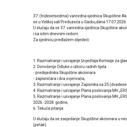
37. (tridesetsedma) vanredna sjednica Skupštine Akc
se u Velikoj sali Preduzeća u Gacku,dana 17.07.2026
U slučaju da se 37. vanredna sjednica Skupštine akci
i sa istim dnevnim redom.
Za sjednicu predlažem slijedeći:
1. Razmatranje i usvajanje Izvještaja Komisije za gla
2. Donošenje Odluke o izboru radnih tijela
- predsjednika Skupštine akcionara
- zapisničara i dva ovjerivača,
3. Razmatranje i usvajanje Zapisnika sa 25.(dvadese
4. Razmatranje i usvajanje Plana poslovanja MH „ERS
5. Razmatranje i usvajanje Plana poslovanja MH „ERS"
2026.-2028. godine,
6. Tekuća pitanja
U slučaju da se zasjedanje Skupštine akcionara u ne
(petak)