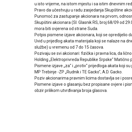
u isto vrijeme, na istom mjestu i sa istim dnevnim r
Pravo da učestvuju u radu zasjedanja Skupštine akcion
Punomoć za zastupanje akcionara na prvom, odnosno
Skupštini akcionara (Sl. Glasnik RS, broj:68/09 od 
mora biti ovjerena od strane Suda.
Potpis pismene izjave akcionara, koji se opredijelio
Uvid u prijedlog akata materijala koji se nalaze na
službe) u vremenu od 7 do 15 časova.
Pozivaju se svi akcionari: fizička i pravna lica, da
Holding „Elektroprivreda Republike Srpske" Matično pr
Pismene izjave „za" i „protiv" prijedloga akata koj
MP Trebinje -ZP „Rudnik i TE Gacko", A.D. Gacko.
Poziv akcionarima pravnim licima dostavlja se i pos
Pismene izjave o glasanju bez propisane ovjere i pis
obzir prilikom utvrđivanja broja glasova.