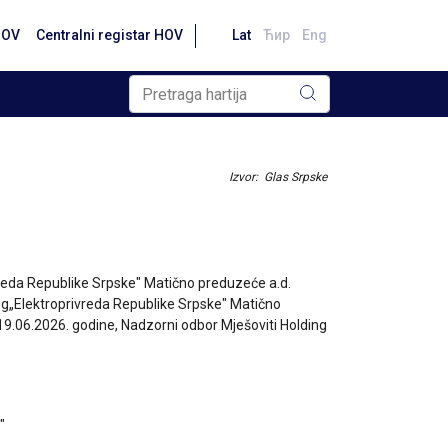
HOV
Centralni registar HOV
Lat
Ћир
Eng
Izvor: Glas Srpske
vreda Republike Srpske" Matično preduzeće a.d.
ding„Elektroprivreda Republike Srpske" Matično
 19.06.2026. godine, Nadzorni odbor Mješoviti Holding
"