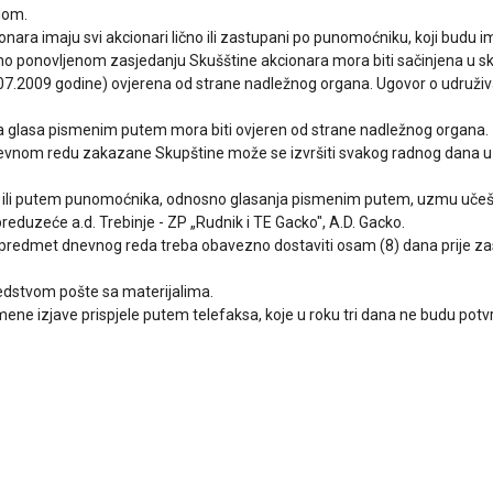
edom.
ara imaju svi akcionari lično ili zastupani po punomoćniku, koji budu im
 ponovljenom zasjedanju Skušštine akcionara mora biti sačinjena u s
29.07.2009 godine) ovjerena od strane nadležnog organa. Ugovor o udru
 da glasa pismenim putem mora biti ovjeren od strane nadležnog organa.
 dnevnom redu zakazane Skupštine može se izvršiti svakog radnog dana u 
 lično ili putem punomoćnika, odnosno glasanja pismenim putem, uzmu uče
eduzeće a.d. Trebinje - ZP „Rudnik i TE Gacko", A.D. Gacko.
i su predmet dnevnog reda treba obavezno dostaviti osam (8) dana prije 
redstvom pošte sa materijalima.
mene izjave prispjele putem telefaksa, koje u roku tri dana ne budu potv