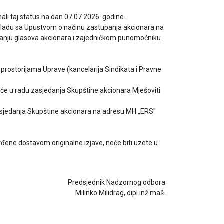
ali taj status na dan 07.07.2026. godine.
kladu sa Upustvom o načinu zastupanja akcionara na
živanju glasova akcionara i zajedničkom punomoćniku
prostorijama Uprave (kancelarija Sindikata i Pravne
šće u radu zasjedanja Skupštine akcionara Mješoviti
zasjedanja Skupštine akcionara na adresu MH „ERS"
rđene dostavom originalne izjave, neće biti uzete u
Predsjednik Nadzornog odbora
Milinko Milidrag, dipl.inž.maš.