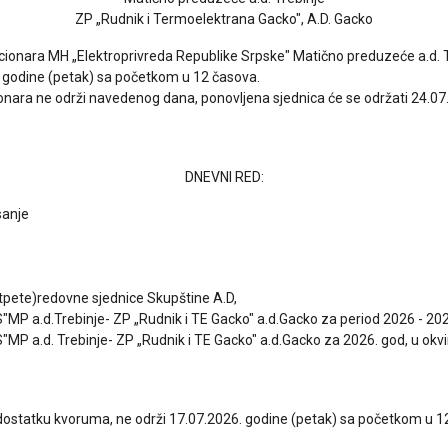
ZP „Rudnik i Termoelektrana Gacko", A.D. Gacko
ionara MH „Elektroprivreda Republike Srpske" Matično preduzeće a.d. T
. godine (petak) sa početkom u 12 časova.
onara ne održi navedenog dana, ponovljena sjednica će se održati 24.07.
DNEVNI RED:
sanje
tpete)redovne sjednice Skupštine A.D,
"MP a.d.Trebinje- ZP „Rudnik i TE Gacko" a.d.Gacko za period 2026 - 202
MP a.d. Trebinje- ZP „Rudnik i TE Gacko" a.d.Gacko za 2026. god, u okvi
dostatku kvoruma, ne održi 17.07.2026. godine (petak) sa početkom u 1