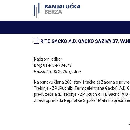
RITE GACKO A.D. GACKO SAZIVA 37. V
Nadzorni odbor
Broj: 01-NO-I-7346/8
Gacko, 19.06.2026. godine
Na osnovu člana 268. stav 1.tačka a) Zakona o privre
Trebinje - ZP „Rudnik i Termoelektrana Gacko", A.D. G
preduzeće a.d. Trebinje - ZP „Rudnik i TE Gacko",A.D
„Elektroprivreda Republike Srpske" Matično preduzeće