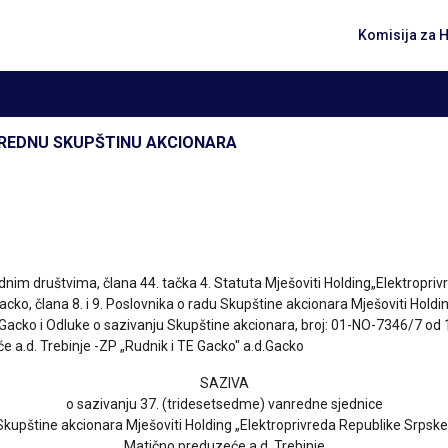
Komisija za 
ANREDNU SKUPŠTINU AKCIONARA
dnim društvima, člana 44. tačka 4. Statuta Mješoviti Holding„Elektropri
acko, člana 8. i 9. Poslovnika o radu Skupštine akcionara Mješoviti Hol
. Gacko i Odluke o sazivanju Skupštine akcionara, broj: 01-NO-7346/7 od
 a.d. Trebinje -ZP „Rudnik i TE Gacko" a.d.Gacko
SAZIVA
o sazivanju 37. (tridesetsedme) vanredne sjednice
Skupštine akcionara Mješoviti Holding „Elektroprivreda Republike Srpske
Matično preduzeće a.d. Trebinje