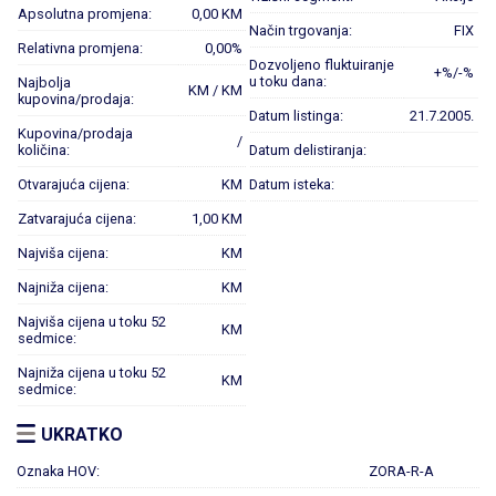
Apsolutna promjena:
0,00 KM
Način trgovanja:
FIX
Relativna promjena:
0,00%
Dozvoljeno fluktuiranje
+%/-%
u toku dana:
Najbolja
KM / KM
kupovina/prodaja:
Datum listinga:
21.7.2005.
Kupovina/prodaja
/
količina:
Datum delistiranja:
Otvarajuća cijena:
KM
Datum isteka:
Zatvarajuća cijena:
1,00 KM
Najviša cijena:
KM
Najniža cijena:
KM
Najviša cijena u toku 52
KM
sedmice:
Najniža cijena u toku 52
KM
sedmice:
UKRATKO
Oznaka HOV:
ZORA-R-A