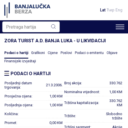
Lat
Ћир
Eng
ZORA TURIST A.D. BANJA LUKA - U LIKVIDACIJI
Podaci o hartiji
Grafikoni
Cijene
Poslovi
Podaci o emitentu
Objave
Finansijski izvještaji
PODACI O HARTIJI
Posljednji datum
Broj akcija:
330.762
21.3.2006.
trgovanja:
Nominalna vrijednost:
1,00 KM
Prosječna cijena:
1,00 KM
330.762
Tržišna kapitalizacija:
Posljednja cijena:
1,00 KM
KM
Količina:
Slobodno
Tržište:
tržište
Promet:
0,00 KM
Tržišni segment:
Akcije