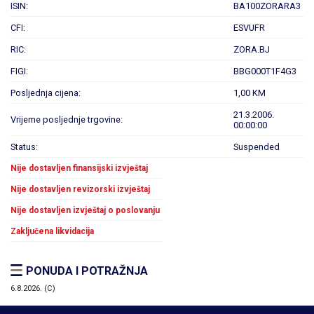
ISIN:
BA100ZORARA3
CFI:
ESVUFR
RIC:
ZORA.BJ
FIGI:
BBG000T1F4G3
Posljednja cijena:
1,00 KM
21.3.2006.
Vrijeme posljednje trgovine:
00:00:00
Status:
Suspended
Nije dostavljen finansijski izvještaj
Nije dostavljen revizorski izvještaj
Nije dostavljen izvještaj o poslovanju
Zaključena likvidacija
PONUDA I POTRAŽNJA
6.8.2026. (C)