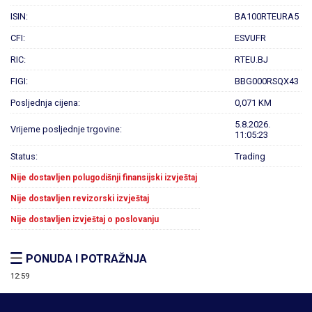
ISIN:
BA100RTEURA5
CFI:
ESVUFR
RIC:
RTEU.BJ
FIGI:
BBG000RSQX43
Posljednja cijena:
0,071 KM
5.8.2026.
Vrijeme posljednje trgovine:
11:05:23
Status:
Trading
Nije dostavljen polugodišnji finansijski izvještaj
Nije dostavljen revizorski izvještaj
Nije dostavljen izvještaj o poslovanju
PONUDA I POTRAŽNJA
12:59