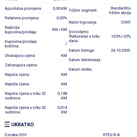
Standardno
Apsolutna promjena:
0,00 KM
Tržišni segment:
tržište akcija
Relativna promjena:
0,00%
Način trgovanja:
CONT
Najbolja
KM / KM
Dozvoljeno
kupovina/prodaja:
fluktuiranje u toku
+20%/-20%
dana:
Kupovina/prodaja
/
količina:
Datum listinga:
26.10.2005.
Otvarajuća cijena:
KM
Datum delistiranja:
Zatvarajuća cijena:
Datum isteka:
Najviša cijena:
KM
Najniža cijena:
KM
Najviša cijena u toku 52
0,148
sedmice:
KM
Najniža cijena u toku 52
0,014
sedmice:
KM
UKRATKO
Oznaka HOV:
RTEU-R-A