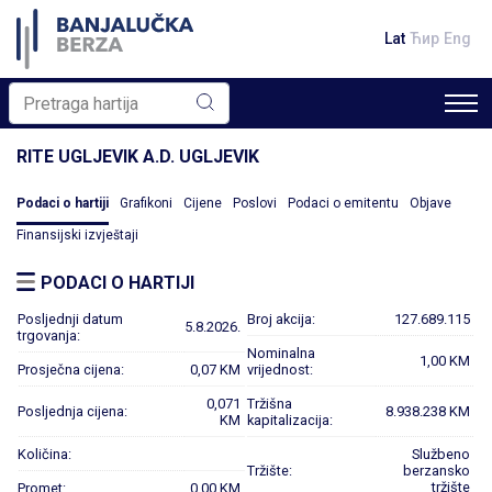
Lat
Ћир
Eng
RITE UGLJEVIK A.D. UGLJEVIK
Podaci o hartiji
Grafikoni
Cijene
Poslovi
Podaci o emitentu
Objave
Finansijski izvještaji
PODACI O HARTIJI
Posljednji datum
Broj akcija:
127.689.115
5.8.2026.
trgovanja:
Nominalna
1,00 KM
Prosječna cijena:
0,07 KM
vrijednost:
0,071
Tržišna
Posljednja cijena:
8.938.238 KM
KM
kapitalizacija:
Količina:
Službeno
Tržište:
berzansko
tržište
Promet:
0,00 KM