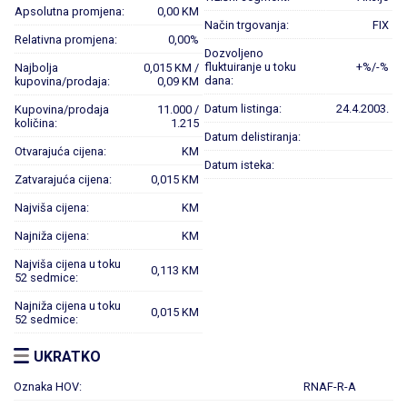
Apsolutna promjena:
0,00 KM
Način trgovanja:
FIX
Relativna promjena:
0,00%
Dozvoljeno
fluktuiranje u toku
+%/-%
Najbolja
0,015 KM /
dana:
kupovina/prodaja:
0,09 KM
Datum listinga:
24.4.2003.
Kupovina/prodaja
11.000 /
količina:
1.215
Datum delistiranja:
Otvarajuća cijena:
KM
Datum isteka:
Zatvarajuća cijena:
0,015 KM
Najviša cijena:
KM
Najniža cijena:
KM
Najviša cijena u toku
0,113 KM
52 sedmice:
Najniža cijena u toku
0,015 KM
52 sedmice:
UKRATKO
Oznaka HOV:
RNAF-R-A