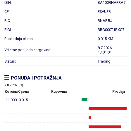
ISIN:
BA100RNAFRA7
CFI:
ESVUFR
RIC:
RNAF.BJ
FIGI:
BBG000T1BXC7
Posljednja cijena:
0,015 KM
8.7.2026.
Vrijeme posljednje trgovine:
13:01:01
Status:
Trading
PONUDA I POTRAŽNJA
7.8.2026. (C)
Količina
Cijena
Kupovina
Prodaja
11.000
0,015