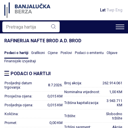
Lat
Ћир
Eng
RAFINERIJA NAFTE BROD A.D. BROD
Podaci o hartiji
Grafikoni
Cijene
Poslovi
Podaci o emitentu
Objave
Finansijski izvještaji
PODACI O HARTIJI
Posljednji datum
Broj akcija:
262.914.061
8.7.2026.
trgovanja:
Nominalna vrijednost:
1,00 KM
Prosječna cijena:
0,015 KM
3.943.711
Tržišna kapitalizacija:
Posljednja cijena:
0,015 KM
KM
Količina:
Slobodno
Tržište:
tržište
Promet:
0,00 KM
Tržišni segment:
Akcije