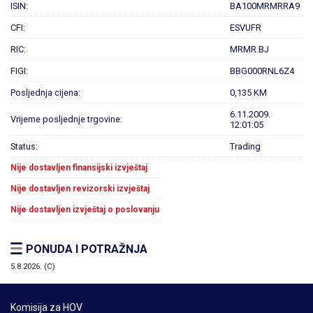
ISIN:
BA100MRMRRA9
CFI:
ESVUFR
RIC:
MRMR.BJ
FIGI:
BBG000RNL6Z4
Posljednja cijena:
0,135 KM
6.11.2009.
Vrijeme posljednje trgovine:
12:01:05
Status:
Trading
Nije dostavljen finansijski izvještaj
Nije dostavljen revizorski izvještaj
Nije dostavljen izvještaj o poslovanju
PONUDA I POTRAŽNJA
5.8.2026. (C)
Komisija za HOV