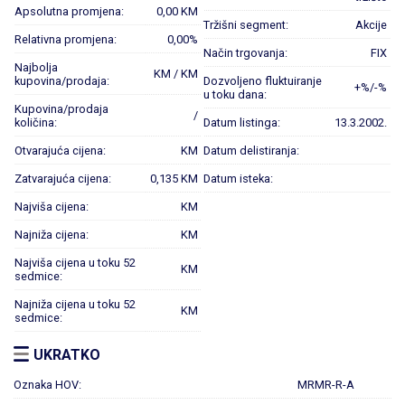
Apsolutna promjena:
0,00 KM
Tržišni segment:
Akcije
Relativna promjena:
0,00%
Način trgovanja:
FIX
Najbolja
KM / KM
kupovina/prodaja:
Dozvoljeno fluktuiranje
+%/-%
u toku dana:
Kupovina/prodaja
/
količina:
Datum listinga:
13.3.2002.
Otvarajuća cijena:
KM
Datum delistiranja:
Zatvarajuća cijena:
0,135 KM
Datum isteka:
Najviša cijena:
KM
Najniža cijena:
KM
Najviša cijena u toku 52
KM
sedmice:
Najniža cijena u toku 52
KM
sedmice:
UKRATKO
Oznaka HOV:
MRMR-R-A