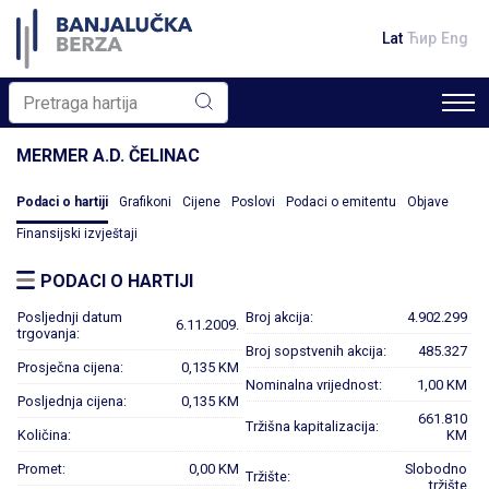
Lat
Ћир
Eng
MERMER A.D. ČELINAC
Podaci o hartiji
Grafikoni
Cijene
Poslovi
Podaci o emitentu
Objave
Finansijski izvještaji
PODACI O HARTIJI
Posljednji datum
Broj akcija:
4.902.299
6.11.2009.
trgovanja:
Broj sopstvenih akcija:
485.327
Prosječna cijena:
0,135 KM
Nominalna vrijednost:
1,00 KM
Posljednja cijena:
0,135 KM
661.810
Tržišna kapitalizacija:
Količina:
KM
Promet:
0,00 KM
Slobodno
Tržište:
tržište