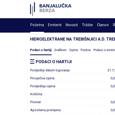
Početna
Emitenti
Novosti
Tržište
Članovi
R
HIDROELEKTRANE NA TREBIŠNJICI A.D. TRE
Podaci o hartiji
Grafikoni
Cijene
Poslovi
Podaci o emite
PODACI O HARTIJI
Posljednji datum trgovanja:
21.7
Prosječna cijena:
0,
Posljednja cijena:
0,
Količina:
Promet:
0,
Apsolutna promjena:
0,