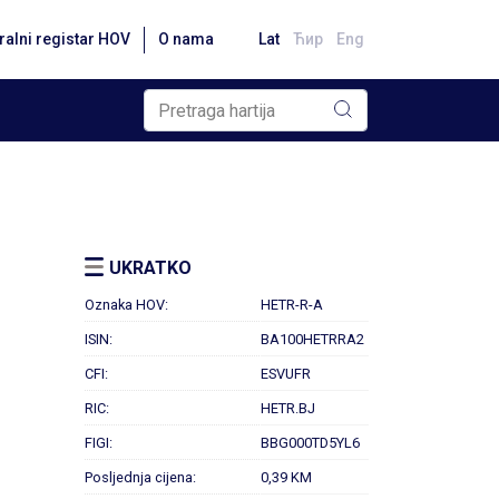
ralni registar HOV
O nama
Lat
Ћир
Eng
UKRATKO
Oznaka HOV:
HETR-R-A
ISIN:
BA100HETRRA2
CFI:
ESVUFR
RIC:
HETR.BJ
FIGI:
BBG000TD5YL6
Posljednja cijena:
0,39 KM