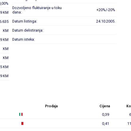
0,00%
Dozvoljeno fluktuiranje u toku
+20%/-20%
dana:
39 KM
Datum listinga:
24.10.2005.
 6.635
Datum delistiranja:
KM
Datum isteka:
39 KM
KM
KM
45 KM
39 KM
Prodaja
Cijena
Ko
0,39
0,41
11