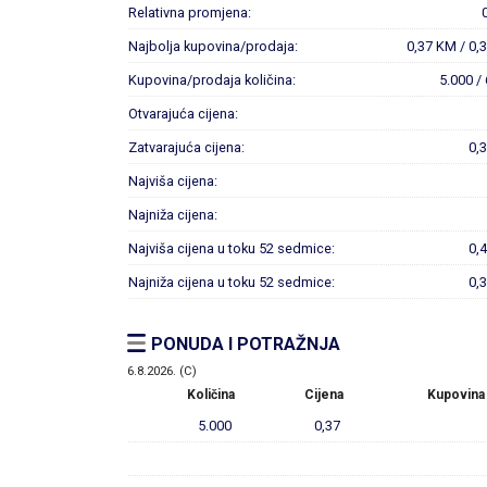
Relativna promjena:
Najbolja kupovina/prodaja:
0,37 KM / 0,
Kupovina/prodaja količina:
5.000 /
Otvarajuća cijena:
Zatvarajuća cijena:
0,
Najviša cijena:
Najniža cijena:
Najviša cijena u toku 52 sedmice:
0,
Najniža cijena u toku 52 sedmice:
0,
PONUDA I POTRAŽNJA
6.8.2026. (C)
Količina
Cijena
Kupovina
5.000
0,37