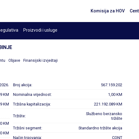
Komisija za HOV
Cent
egulativa
Proizvodi i usluge
BINJE
ntu
Objave
Finansijski izvještaji
.2026.
Broj akcija:
567.159.202
39 KM
Nominalna vrijednost:
1,00 KM
39 KM
Tržišna kapitalizacija:
221.192.089 KM
Službeno berzansko
Tržište:
tržište
00 KM
Tržišni segment:
Standardno tržište akcija
00 KM
Način trgovanja:
CONT