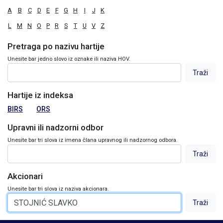
A
B
C
D
E
F
G
H
I
J
K
L
M
N
O
P
R
S
T
U
V
Z
Pretraga po nazivu hartije
Unesite bar jedno slovo iz oznake ili naziva HOV.
Hartije iz indeksa
BIRS
ORS
Upravni ili nadzorni odbor
Unesite bar tri slova iz imena člana upravnog ili nadzornog odbora.
Akcionari
Unesite bar tri slova iz naziva akcionara.