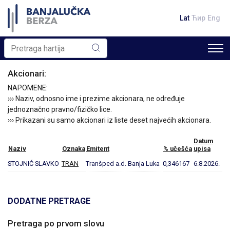
Lat
Ћир
Eng
Akcionari:
NAPOMENE:
››› Naziv, odnosno ime i prezime akcionara, ne određuje
jednoznačno pravno/fizičko lice.
››› Prikazani su samo akcionari iz liste deset najvećih akcionara.
Datum
Naziv
Oznaka
Emitent
% učešća
upisa
STOJNIĆ SLAVKO
TRAN
Tranšped a.d. Banja Luka
0,346167
6.8.2026.
DODATNE PRETRAGE
Pretraga po prvom slovu