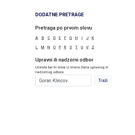
DODATNE PRETRAGE
Pretraga po prvom slovu
A
B
C
D
E
F
G
H
I
J
K
L
M
N
O
P
R
S
T
U
V
Z
Upravni ili nadzorni odbor
Unesite bar tri slova iz imena člana upravnog ili
nadzornog odbora.