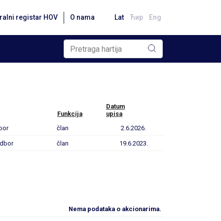
ralni registar HOV
O nama
Lat
Ћир
Eng
Datum
Funkcija
upisa
bor
član
2.6.2026.
odbor
član
19.6.2023.
Nema podataka o akcionarima.