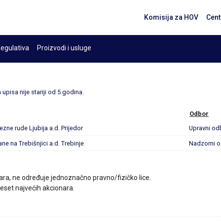
Komisija za HOV
Cent
egulativa
Proizvodi i usluge
upisa nije stariji od 5 godina.
Odbor
ezne rude Ljubija a.d. Prijedor
Upravni od
ne na Trebišnjici a.d. Trebinje
Nadzorni 
ara, ne određuje jednoznačno pravno/fizičko lice.
 deset najvećih akcionara.