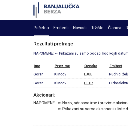
Početna
Emitenti
Novosti
Tržište
Članovi
R
Rezultati pretrage
NAPOMENE:
››› Prikazani su samo podaci kod kojih datum 
Ime
Prezime
Oznaka
Emitent
Goran
Klincov
LJUB
Rudnici želj
Goran
Klincov
HETR
Hidroelektra
Akcionari:
NAPOMENE:
››› Naziv, odnosno ime i prezime akcion
››› Prikazani su samo akcionari iz liste