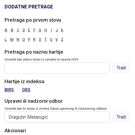
DODATNE PRETRAGE
Pretraga po prvom slovu
A
B
C
D
E
F
G
H
I
J
K
L
M
N
O
P
R
S
T
U
V
Z
Pretraga po nazivu hartije
Unesite bar jedno slovo iz oznake ili naziva HOV.
Hartije iz indeksa
BIRS
ORS
Upravni ili nadzorni odbor
Unesite bar tri slova iz imena člana upravnog ili nadzornog odbora.
Akcionari