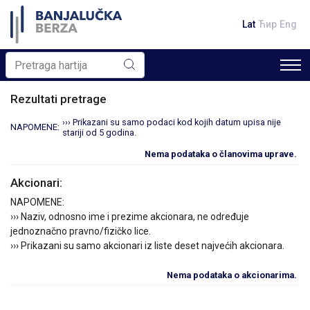
Lat
Ћир
Eng
Rezultati pretrage
››› Prikazani su samo podaci kod kojih datum upisa nije
NAPOMENE:
stariji od 5 godina.
Nema podataka o članovima uprave.
Akcionari:
NAPOMENE:
››› Naziv, odnosno ime i prezime akcionara, ne određuje
jednoznačno pravno/fizičko lice.
››› Prikazani su samo akcionari iz liste deset najvećih akcionara.
Nema podataka o akcionarima.