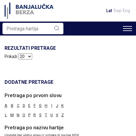
Lat
Ћир
Eng
REZULTATI PRETRAGE
Prikaži
DODATNE PRETRAGE
Pretraga po prvom slovu
A
B
C
D
E
F
G
H
I
J
K
L
M
N
O
P
R
S
T
U
V
Z
Pretraga po nazivu hartije
Unesite bar jedno slovo iz oznake ili naziva HOV.