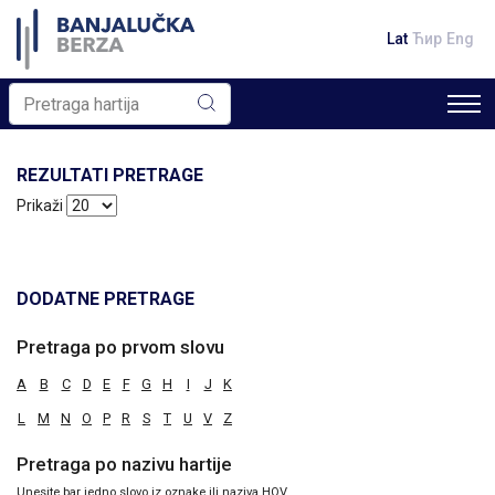
Lat
Ћир
Eng
REZULTATI PRETRAGE
Prikaži
DODATNE PRETRAGE
Pretraga po prvom slovu
A
B
C
D
E
F
G
H
I
J
K
L
M
N
O
P
R
S
T
U
V
Z
Pretraga po nazivu hartije
Unesite bar jedno slovo iz oznake ili naziva HOV.