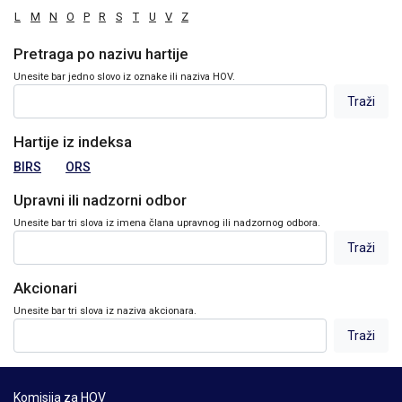
L
M
N
O
P
R
S
T
U
V
Z
Pretraga po nazivu hartije
Unesite bar jedno slovo iz oznake ili naziva HOV.
Hartije iz indeksa
BIRS
ORS
Upravni ili nadzorni odbor
Unesite bar tri slova iz imena člana upravnog ili nadzornog odbora.
Akcionari
Unesite bar tri slova iz naziva akcionara.
Komisija za HOV