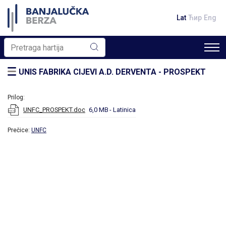
Lat
Ћир
Eng
UNIS FABRIKA CIJEVI A.D. DERVENTA - PROSPEKT
Prilog:
UNFC_PROSPEKT.doc
6,0 MB
- Latinica
Prečice:
UNFC