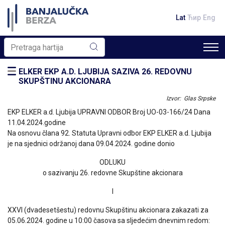
Lat
Ћир
Eng
ELKER EKP A.D. LJUBIJA SAZIVA 26. REDOVNU
SKUPŠTINU AKCIONARA
Izvor: Glas Srpske
EKP ELKER a.d. Ljubija UPRAVNI ODBOR Broj UO-03-166/24 Dana
11.04.2024.godine
Na osnovu člana 92. Statuta Upravni odbor EKP ELKER a.d. Ljubija
je na sjednici održanoj dana 09.04.2024. godine donio
ODLUKU
o sazivanju 26. redovne Skupštine akcionara
I
XXVI (dvadesetšestu) redovnu Skupštinu akcionara zakazati za
05.06.2024. godine u 10:00 časova sa sljedećim dnevnim redom: